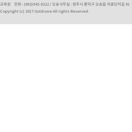
교육원 전화 : (062)942-0222 / 오송사무실 : 청주시 흥덕구 오송읍 의료단지길 91 전화 :
Copyright (c) 2017 Goldrone All rights Reserved.