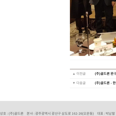
▲ 이전글
(주)골드론 완
▼ 다음글
(주)골드론 -
상호 : (주)골드론 본사 : 광주광역시 광산구 삼도로 162-26(오운동) 대표 : 박남팔 사업자