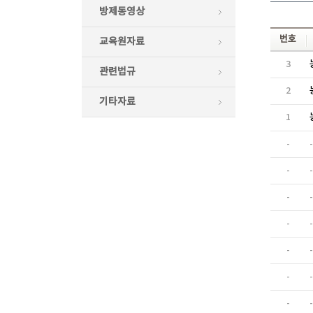
방제동영상
번호
교육원자료
3
관련법규
2
기타자료
1
-
-
-
-
-
-
-
-
-
-
-
-
-
-