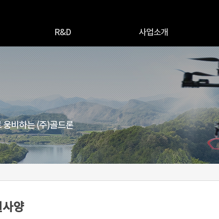
R&D
사업소개
R&D 소개
추진사업개요
R&D 네트워크
드론생산판매
원천기술
드론방제대행
조종자격교육원
드론면허취득신청
별사양