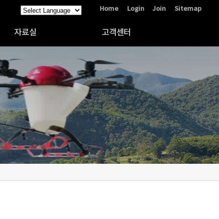
Home
Login
Join
Sitemap
자료실
고객센터
제품별사양
공지사항
방제동영상
보도 및 뉴스
교육원자료
포토갤러리
관련법규
홍보동영상
기타자료
Q&A