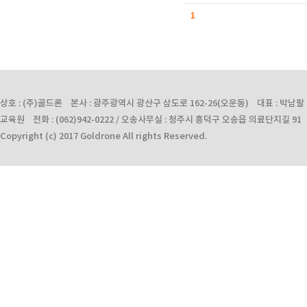
1
상호 : (주)골드론 본사 : 광주광역시 광산구 삼도로 162-26(오운동) 대표 : 박남팔 사업자
교육원 전화 : (062)942-0222 / 오송사무실 : 청주시 흥덕구 오송읍 의료단지길 91 전화 :
Copyright (c) 2017 Goldrone All rights Reserved.