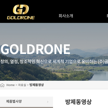
회사소개
인사말
R
회사연혁
R&
회사조직도
원
오시는길
>
>
방제동영상
Home
자료실
방제동영상
제품별사양