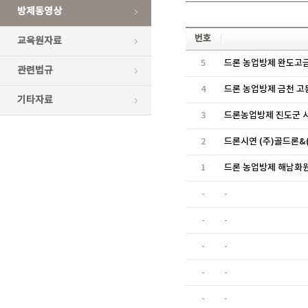
방제동영상
번호
교육원자료
5
드론 농업방제 완도고
관련법규
4
드론 농업방제 금천 고
기타자료
3
드론농업방제 진도군 
2
드론시연 (주)골드론&
1
드론 농업방제 해남화
-
-
-
-
-
-
-
-
-
-