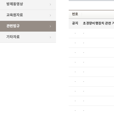
방제동영상
번호
교육원자료
공지
초경량비행장치 관련 기
관련법규
-
-
기타자료
-
-
-
-
-
-
-
-
-
-
-
-
-
-
-
-