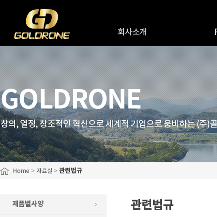
회사소개
인사말
R
회사연혁
R&
회사조직도
원
오시는길
>
>
관련법규
Home
자료실
관련법규
제품별사양