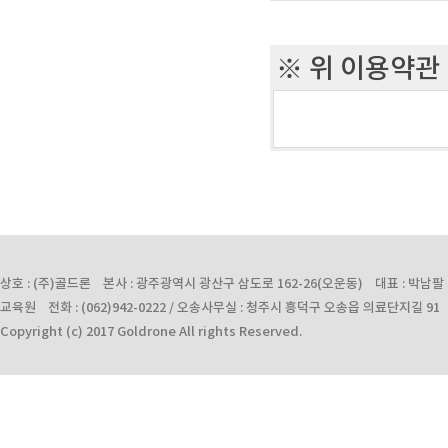
홈페이지에 시행
1) 회원 가입시
④ 제3항의 방
※ 위 이용약관
* 필수 정보 : 
다.
l 주소, 생년월일
* 선택 정보 : 
제3조 (약관의 
* 기타 웹사이트
① 약관에 정하
2) 결제를 위하
에 따릅니다.
* 본인 확인을 위
② 회원과 웹사
상호 : (주)골드론 본사 : 광주광역시 광산구 삼도로 162-26(오운동) 대표 : 박남팔 사업자
* 결제 방법에 
교육원 전화 : (062)942-0222 / 오송사무실 : 청주시 흥덕구 오송읍 의료단지길 91 전화 :
으로 합니다.
- 계좌이체의 경
Copyright (c) 2017 Goldrone All rights Reserved.
- 카드결제의 경
제4조 (용어의 
- 휴대폰결제의
'회원'은 웹사
* 이벤트 경품 