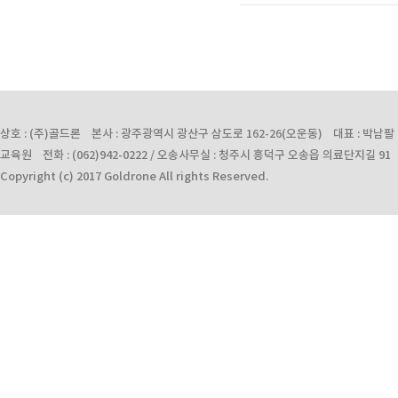
상호 : (주)골드론 본사 : 광주광역시 광산구 삼도로 162-26(오운동) 대표 : 박남팔 사업자
교육원 전화 : (062)942-0222 / 오송사무실 : 청주시 흥덕구 오송읍 의료단지길 91 전화 :
Copyright (c) 2017 Goldrone All rights Reserved.