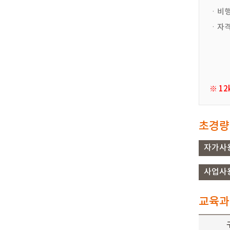
ㆍ비행
ㆍ자격
-. 
-. 
-. 무
※ 1
초경량
자가사
사업사
교육과