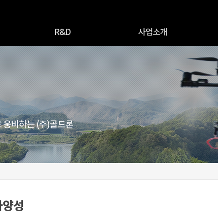
R&D
사업소개
R&D 소개
추진사업개요
R&D 네트워크
드론생산판매
원천기술
드론방제대행
조종자격교육원
드론면허취득신청
사양성